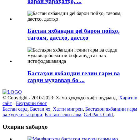
барои ҷароҳатҳо, ...
Бастаи яхбандии gel барои пойҳо,
тағоям, дастҳо, дастҳо
Бастаҳои яхбандии гелии гарм ва
сарди мудаввар бо ...
© Copyright - 2010-2023: Ҳама ҳуқуқҳо ҳифз шудаанд.
Харитаи
сайт
-
Беҳтарин блог
Бастаи сард
,
Бастаи ях
,
Хатти мигрен
,
Бастаҳои яхбандии гарм
ва хунуки такрорӣ
,
Бастаи гели гарм
,
Gel Pack Cold
,
Охирин хабарҳо