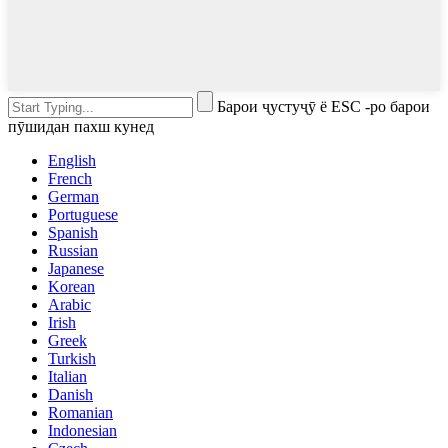
Барои ҷустуҷӯ ё ESC -ро барои
пӯшидан пахш кунед
English
French
German
Portuguese
Spanish
Russian
Japanese
Korean
Arabic
Irish
Greek
Turkish
Italian
Danish
Romanian
Indonesian