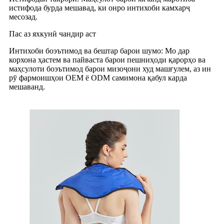
истифода бурда мешавад, ки онро интихоби камхарҷ
месозад.
Пас аз яхкунӣ чандир аст
Интихоби боэътимод ва бештар барои шумо: Мо дар
корхона ҳастем ва пайваста барои пешниҳоди қарорҳо ва
маҳсулоти боэътимод барои мизоҷони худ машғулем, аз ин
рӯ фармоишҳои OEM ё ODM самимона қабул карда
мешаванд.