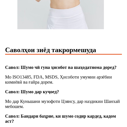
Саволҳои зиёд такрормешуда
Савол: Шумо чӣ гуна ҳисобот ва шаҳодатнома доред?
Мо ISO13485, FDA, MSDS, Ҳисоботи умумии арзёбии
кимиёвӣ ва ғайра дорем.
Савол: Шумо дар куҷоед?
Мо дар Куньшани музофоти Цзянсу, дар наздикии Шанхай
мебошем.
Савол: Бандари баҳрие, ки шумо содир кардед, кадом
аст?