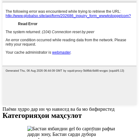
Паёми худро дар ин ҷо нависед ва ба мо бифиристед
Категорияҳои маҳсулот