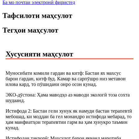
Ба мо почтаи электронӣ фиристед
Тафсилоти маҳсулот
Тегҳои маҳсулот
Хусусияти маҳсулот
Муносибати комили гардан ва китф: Бастаи ях махсус
барои гардан, китф буд. Камар ва сарпӯшро низ метавон
илова кард, то пӯшидани онро осон кунад.
ЭКО-дӯстона: Ҳама маводҳо аз маводи экологӣ тоза сохта
шудаанд.
Истифода 2: Бастаи гели хунук як намуди бастаи терапевтӣ
мебошад, ки моддаи ба гел монандро истифода мебарад, то
ҳам манфиатҳои терапевтии гарм ва ҳам хунукро таъмин
кунад.
Истифодаи такрорӣ: Маҳсулот барои якчанд маротиба