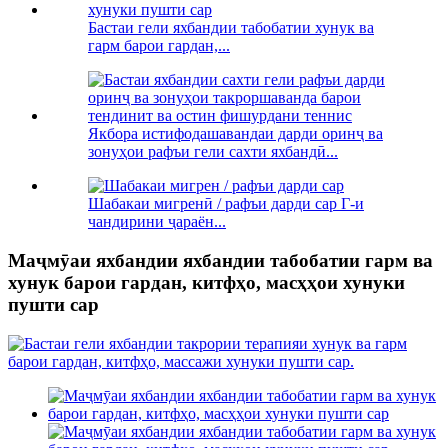
Бастаи гели яхбандии табобатии хунук ва
гарм барои гардан,...
Якбора истифодашавандаи дарди оринҷ ва
зонуҳои рафъи гели сахти яхбандӣ...
Шабакаи мигренӣ / рафъи дарди сар Г-и
чандирини ҷараён...
Маҷмӯаи яхбандии яхбандии табобатии гарм ва
хунук барои гардан, китфҳо, масҳҳои хунуки
пушти сар