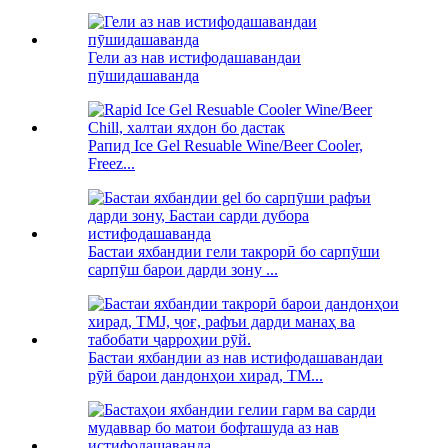
Гели аз нав истифодашавандаи
пӯшидашаванда
Рапид Ice Gel Resuable Wine/Beer Cooler,
Freez...
Бастаи яхбандии гели такрорӣ бо сарпӯши
сарпӯш барои дарди зону ...
Бастаи яхбандии аз нав истифодашавандаи
рӯй барои дандонҳои хирад, TM...