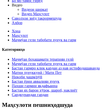
Бо мо тамос гиред
Видео
Видеои ширкат
Видео Маҳсулот
Саволҳои зиёд такрормешуда
Ахбор
Хона
Маҳсулот
Маҷмӯаи гели табобати хунук ва гарм
Категорияҳо
Маҷмӯаи боҳашамати терапияи гелӣ
Маҷмӯаи гели табобати хунук ва гарм
Бастаи гармро клик кардан аз нав истифодашаванда
Матни хунуккунӣ / Мати Пет
Ниқоби чашм/рӯй
Бастаи ёрии аввалияи хунук
Пахши гармии якдафъаина
Бастаи ях барои хӯрок, шароб, нақлиёт
Сардкунандаи гардан
Маҳсулоти пешниҳодшуда