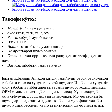
Тавсифи кӯтоҳ:
Мавод:
Нейлон + гели моеъ
андоза:
58,2x20,3x12,7см
Ранги:
кабуд ё мутобиқсозӣ
Вазн:
1000г
Чоп:
логотип ё маълумоти дигар
Намуна:
Барои шумо ройгон
Баста:
халтаи opp， қуттии ранг, қуттии тӯҳфа, қуттии
намоиш
Вазифа:
табобати гарм ва хунук
Бастаи яхбандии Amazon китфи гарм/пушт барои барномаҳои
табобати гарм ва хунук тарҳрезӣ шудааст. Ин бастаи хунук бе
ягон табобати тиббӣ дард ва варами шуморо коҳиш медиҳад.
OEM самимона истиқбол карда мешавад. Хуш омадед ба
яклухтфурӯш, фурӯшанда ва супермакет. Мо метавонем ба
шумо дар тарҳрезии маҳсулот ва бастаи мувофиқи талаботи
шумо кӯмак расонем, ҳатто аз интизории шумо зиёдтар аст.