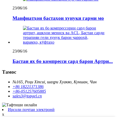
23/06/16
Манфиатҳои бастаҳои хунуки гарми мо
23/06/16
Бастаи ях бо компресси сард барои Артри...
Тамос
№165, Роҳи Xincui, шаҳри Хуакяо, Куншан, Чин
+86 18221371386
+86-051257605885
sales3@topgel.cn
Ирсоли почтаи электронӣ
x