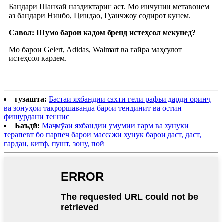
Бандари Шанхай наздиктарин аст. Мо инчунин метавонем
аз бандари Нинбо, Циндао, Гуанчжоу содирот кунем.
Савол: Шумо барои кадом бренд истеҳсол мекунед?
Мо барои Gelert, Adidas, Walmart ва ғайра маҳсулот
истеҳсол кардем.
гузашта:
Бастаи яхбандии сахти гели рафъи дарди оринҷ
ва зонуҳои такроршаванда барои тендинит ва остин
фишурдани теннис
Баъдӣ:
Маҷмӯаи яхбандии умумии гарм ва хунуки
терапевт бо парпеч барои массажи хунук барои даст, даст,
гардан, китф, пушт, зону, пой