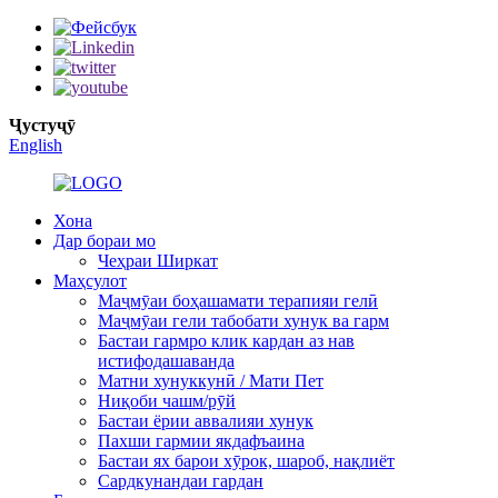
Ҷустуҷӯ
English
Хона
Дар бораи мо
Чеҳраи Ширкат
Маҳсулот
Маҷмӯаи боҳашамати терапияи гелӣ
Маҷмӯаи гели табобати хунук ва гарм
Бастаи гармро клик кардан аз нав
истифодашаванда
Матни хунуккунӣ / Мати Пет
Ниқоби чашм/рӯй
Бастаи ёрии аввалияи хунук
Пахши гармии якдафъаина
Бастаи ях барои хӯрок, шароб, нақлиёт
Сардкунандаи гардан