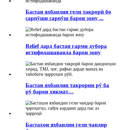
Бастаи яхбандии гели такрорӣ бо
сарпӯши сарпӯш барои зону ...
Relief дард бастаи гарми дубора
истифодашаванда барои зону
Бастаи яхбандии такрории рӯ ба
рӯ барои ҳикмат…
Бастаҳои яхбандии гели чандир