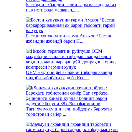
Бастаҳои яхбандии гелии гарм ва сард, ки аз
нав истифода мешаванд, ...
Бастаи хунуккунии гарми Amazon / Бастаи
яхбандии яхбандӣ барои H...
OEM маҳтоби gel аз нав истифодашаванда
ниқоби табобати сард ба Red ...
Тағи хунуккунии гели пойдору / Бароҳати
тобистонаи сайёр ...